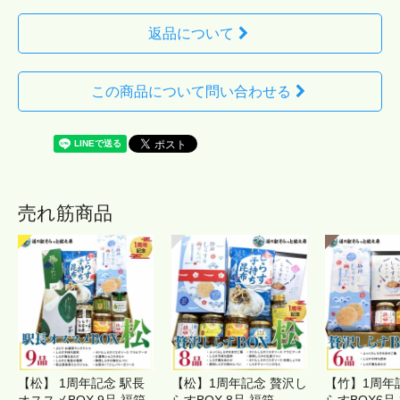
返品について
この商品について問い合わせる
売れ筋商品
【松】 1周年記念 駅長
【松】1周年記念 贅沢し
【竹】1周年