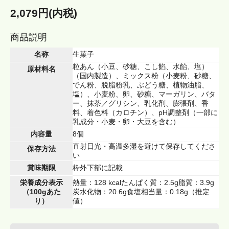
2,079円(内税)
商品説明
名称
生菓子
粒あん（小豆、砂糖、こし餡、水飴、塩）
原材料名
（国内製造）、ミックス粉（小麦粉、砂糖、
でん粉、脱脂粉乳、ぶどう糖、植物油脂、
塩）、小麦粉、卵、砂糖、マーガリン、バタ
ー、抹茶／グリシン、乳化剤、膨張剤、香
料、着色料（カロチン）、pH調整剤（一部に
乳成分・小麦・卵・大豆を含む）
内容量
8個
直射日光・高温多湿を避けて保存してくださ
保存方法
い
賞味期限
枠外下部に記載
栄養成分表示
熱量：128 kcalたんぱく質：2.5g脂質：3.9g
（100gあた
炭水化物：20.6g食塩相当量：0.18g（推定
り）
値）